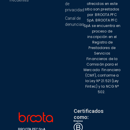
frecuentes
ofrecidos en este
de
sitio son prestados
privacidad
por
BROOTA PFC
Canal de
SpA
. BROOTA PFC
denuncias
SpA se encuentra en
proceso de
inscripción en el
Registro de
Prestadores de
Servicios
Financieros de la
Comisión para el
Mercado
Financiero
(CMF), conforme a
la Ley N° 21.521 (Ley
Fintec) y la NCG N°
502.
Certificados
como:
BROOTA PFC SpA