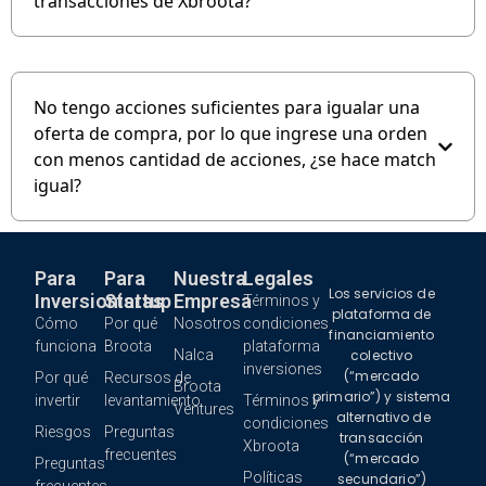
transacciones de Xbroota?
No tengo acciones suficientes para igualar una
oferta de compra, por lo que ingrese una orden
con menos cantidad de acciones, ¿se hace match
igual?
Para
Para
Nuestra
Legales
Los servicios de
Inversionistas
Startup
Empresa
Términos y
plataforma de
Cómo
Por qué
Nosotros
condiciones
financiamiento
funciona
Broota
plataforma
Nalca
colectivo
inversiones
(“mercado
Por qué
Recursos de
Broota
primario”) y sistema
invertir
levantamiento
Términos y
Ventures
alternativo de
condiciones
Riesgos
Preguntas
transacción
Xbroota
frecuentes
(“mercado
Preguntas
Políticas
secundario”)