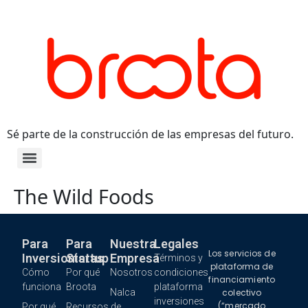
Sé parte de la construcción de las empresas del futuro.
The Wild Foods
Para
Para
Nuestra
Legales
Los servicios de
Inversionistas
Startup
Empresa
Términos y
plataforma de
Cómo
Por qué
Nosotros
condiciones
financiamiento
funciona
Broota
plataforma
Nalca
colectivo
inversiones
(“mercado
Por qué
Recursos de