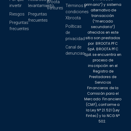
Broota
primario”) y sistema
invertir
levantamiento
Términos y
Ventures
alternativo de
condiciones
Riesgos
Preguntas
transacción
Xbroota
frecuentes
(“mercado
Preguntas
Políticas
secundario”)
frecuentes
ofrecidos en este
de
sitio son prestados
privacidad
por
BROOTA PFC
Canal de
SpA
. BROOTA PFC
denuncias
SpA se encuentra en
proceso de
inscripción en el
Registro de
Prestadores de
Servicios
Financieros de la
Comisión para el
Mercado
Financiero
(CMF), conforme a
la Ley N° 21.521 (Ley
Fintec) y la NCG N°
502.